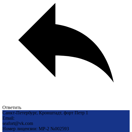
Ответить
Санкт-Петербург, Кронштадт, форт Петр 1
Email:
seafort@vk.com
Номер лицензии: MP-2 №002593