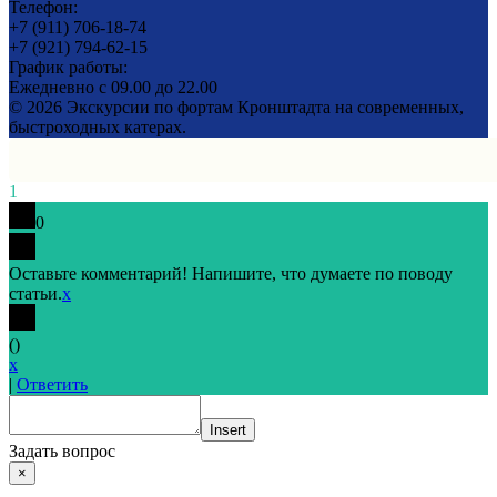
Телефон:
+7 (911) 706-18-74
+7 (921) 794-62-15
График работы:
Ежедневно с 09.00 до 22.00
© 2026 Экскурсии по фортам Кронштадта на современных,
быстроходных катерах.
1
0
Оставьте комментарий! Напишите, что думаете по поводу
статьи.
x
(
)
x
|
Ответить
Insert
Задать вопрос
×