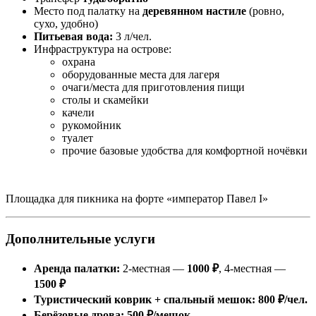
Место под палатку на
деревянном настиле
(ровно,
сухо, удобно)
Питьевая вода:
3 л/чел.
Инфраструктура на острове:
охрана
оборудованные места для лагеря
очаги/места для приготовления пищи
столы и скамейки
качели
рукомойник
туалет
прочие базовые удобства для комфортной ночёвки
Площадка для пикника на форте «император Павел I»
Дополнительные услуги
Аренда палатки:
2-местная —
1000 ₽
, 4-местная —
1500 ₽
Туристический коврик + спальный мешок:
800 ₽/чел.
Берёзовые дрова:
500 ₽/мешок